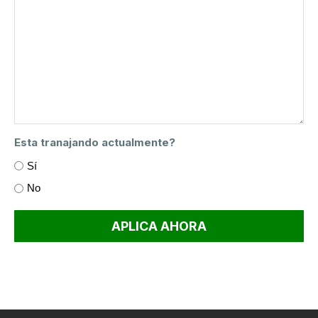
slash
YYYY
Esta tranajando actualmente?
Sí
No