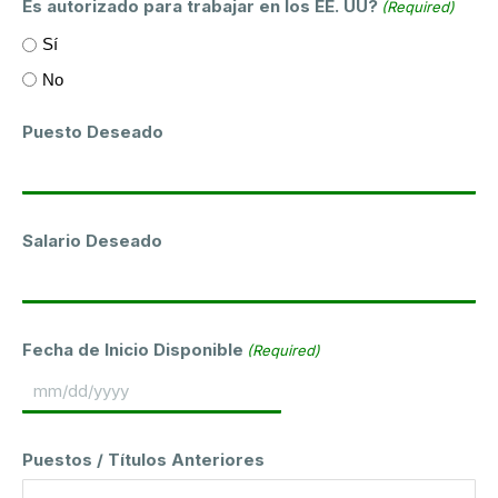
Es autorizado para trabajar en los EE. UU?
(Required)
Sí
No
Puesto Deseado
Salario Deseado
Fecha de Inicio Disponible
(Required)
MM
slash
Puestos / Títulos Anteriores
DD